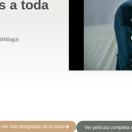
s a toda
n
(Málaga)
ver más fotografías de la boda
Ver película completa 