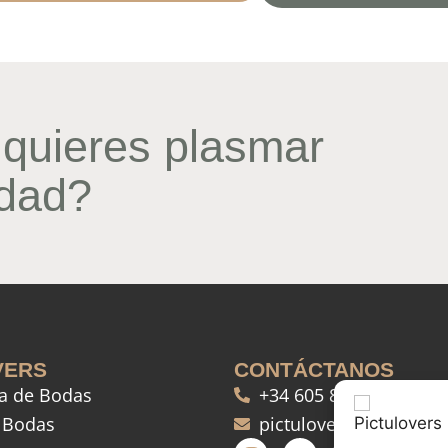
quieres plasmar
idad?
VERS
CONTÁCTANOS
ía de Bodas
+34 605 86 84 31
 Bodas
pictuloversmalaga@g