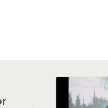
Carla & Quino
FOTOGRAFÍA Y VÍDEO
or